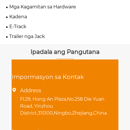
Mga Kagamitan sa Hardware
Kadena
E-Track
Trailer nga Jack
Ipadala ang Pangutana
Impormasyon sa Kontak
Address

Fl.29, Hong An Plaza,No.258 Die Yuan
Road, Yinzhou
District,315100,Ningbo,Zhejiang,China