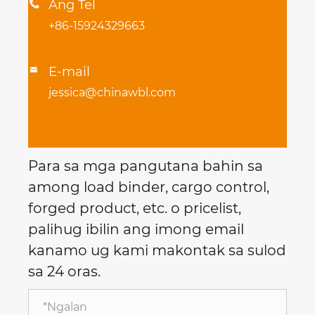
Ang Tel

+86-15924329663
E-mail

jessica@chinawbl.com
Para sa mga pangutana bahin sa
among load binder, cargo control,
forged product, etc. o pricelist,
palihug ibilin ang imong email
kanamo ug kami makontak sa sulod
sa 24 oras.