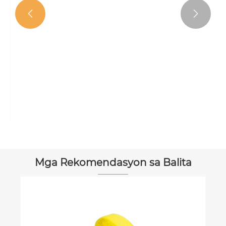


Cable Tow nga adunay mga kaw-it
Tan-awa ang Dugang >>
Mga Rekomendasyon sa Balita