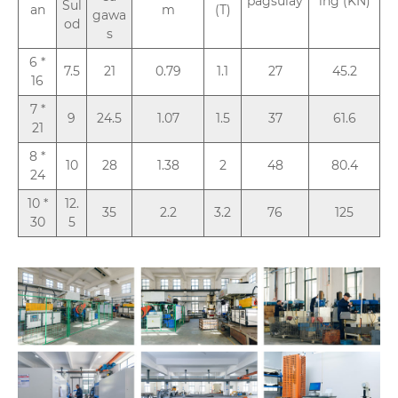
pagsulay
ing (KN)
Sul
an
m
(T)
gawa
od
s
6 *
7.5
21
0.79
1.1
27
45.2
16
7 *
9
24.5
1.07
1.5
37
61.6
21
8 *
10
28
1.38
2
48
80.4
24
10 *
12.
35
2.2
3.2
76
125
30
5