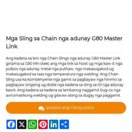
Mga Sling sa Chain nga adunay G80 Master
Link
Ang kadena sa kini nga Chain Slings nga adunay G80 Master Link
ginama sa G80 Mn-steel, ang mga link sa hoist ug mga kaw-it nga
pulbos nga adunay metal nga puthaw, nga makasugakod ug
makasugakod sa taas nga temperatura nga welding. Ang Chain
Sling usa ka kombenyente nga gamit sa pagbayaw nga hinimo sa
pagbayaw singsing ug doble nga kadena sa sling sa tiil nga adunay
kawit. Ang kadena sa kadena sa lambanog naggamit bug-os nga
awtomatikong welding ug gilaraw alang sa dugay nga paggamit.
Ipadala ang Pangutana
Facebook
X
WhatsApp
Pinterest
LinkedIn
Share