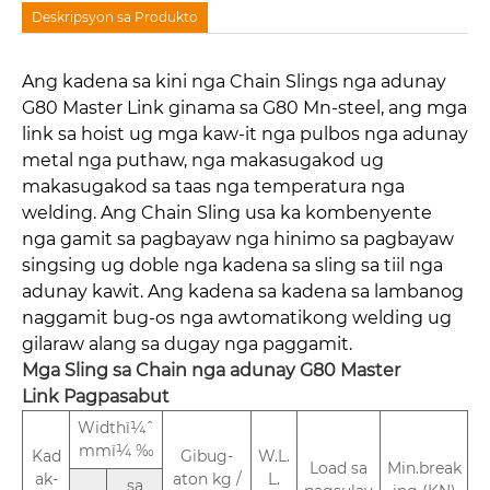
Deskripsyon sa Produkto
Ang kadena sa kini nga Chain Slings nga adunay
G80 Master Link ginama sa G80 Mn-steel, ang mga
link sa hoist ug mga kaw-it nga pulbos nga adunay
metal nga puthaw, nga makasugakod ug
makasugakod sa taas nga temperatura nga
welding. Ang Chain Sling usa ka kombenyente
nga gamit sa pagbayaw nga hinimo sa pagbayaw
singsing ug doble nga kadena sa sling sa tiil nga
adunay kawit. Ang kadena sa kadena sa lambanog
naggamit bug-os nga awtomatikong welding ug
gilaraw alang sa dugay nga paggamit.
Mga Sling sa Chain nga adunay G80 Master
Link
Pagpasabut
Widthï¼ˆ
mmï¼ ‰
Kad
Gibug-
W.L.
Load sa
Min.break
ak-
aton kg /
L.
sa