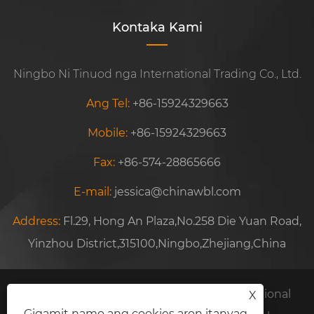
Kontaka Kami
Ningbo Ni Tinuod nga International Trading Co., Ltd.
Ang Tel:
+86-15924329663
Mobile:
+86-15924329663
Fax:
+86-574-28865666
E-mail:
jessica@chinawbl.com
Address:
Fl.29, Hong An Plaza,No.258 Die Yuan Road,
Yinzhou District,315100,Ningbo,Zhejiang,China
Copyright © 2021 Ningbo Ni Really International
X
Gigamit namo ang cookies aron itanyag