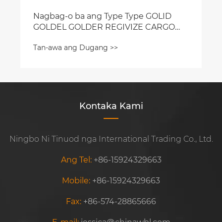
Nagbag-o ba ang Type Type GOLID
GOLDEL GOLDER REGIVIZE CARGO
SEFEECEMENT?
Tan-awa ang Dugang >>
Kontaka Kami
Ningbo Ni Tinuod nga International Trading Co., Ltd.
Ang Tel:
+86-15924329663
Mobile:
+86-15924329663
Fax:
+86-574-28865666