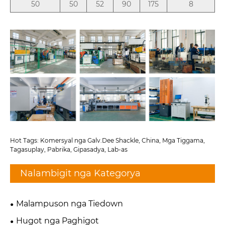
50
50
52
90
175
8
Hot Tags: Komersyal nga Galv.Dee Shackle, China, Mga Tiggama,
Tagasuplay, Pabrika, Gipasadya, Lab-as
Nalambigit nga Kategorya
Malampuson nga Tiedown
Hugot nga Paghigot