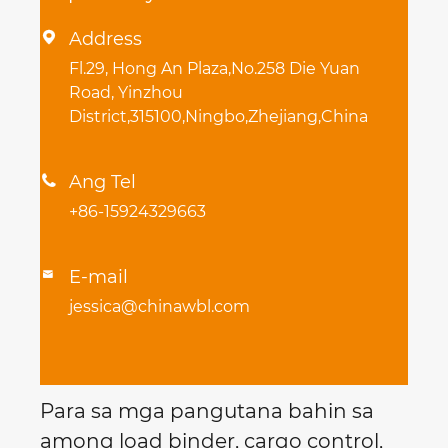
Address

Fl.29, Hong An Plaza,No.258 Die Yuan
Road, Yinzhou
District,315100,Ningbo,Zhejiang,China
Ang Tel

+86-15924329663
E-mail

jessica@chinawbl.com
Para sa mga pangutana bahin sa
among load binder, cargo control,