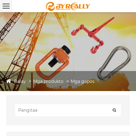
Balay
Mga produkto
Mga gapos