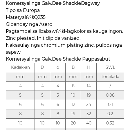
Komersyal nga Galv.Dee Shackle
Dagway
Tipo sa Europa
Materyalï¼šQ235
Gipanday nga Asero
Pagtambal sa Ibabawï¼šMagkolor sa kaugalingon,
Zinc pleated, Init dip dalvanized,
Nakasulay nga chromium plating zinc, pulbos nga
sapaw
Komersyal nga Galv.Dee Shackle
Pagpasabut
Kadak-an
D
d
B
H
SWL
mm
mm
mm
mm
mm
tonelada
4
4
4
8
14
/
5
5
5
10
19
0.08
6
6
6
12
24
0.1
8
8
8
16
32
0.2
10
10
10
20
40
0.32