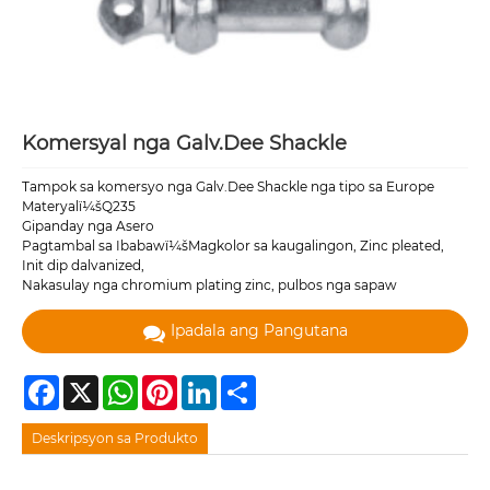
Komersyal nga Galv.Dee Shackle
Tampok sa komersyo nga Galv.Dee Shackle nga tipo sa Europe
Materyalï¼šQ235
Gipanday nga Asero
Pagtambal sa Ibabawï¼šMagkolor sa kaugalingon, Zinc pleated,
Init dip dalvanized,
Nakasulay nga chromium plating zinc, pulbos nga sapaw
Ipadala ang Pangutana
Facebook
X
WhatsApp
Pinterest
LinkedIn
Share
Deskripsyon sa Produkto